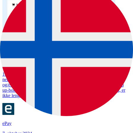
E-handel
Alderskontroll på en smart måte
1. oktober 2024 trådte ny lovgivning i kraft som krever at alle
nettbutikker som selger tobakk, nikotinprodukter, e-sigaretter
og/eller alkohol må kunne verifisere kundens alder. En enkel pop
up-boks der brukeren bare bekrefter at de er over 16 eller 18 år, er
ikke lenger tilstrekkelig.
ePay