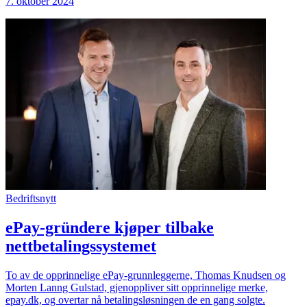
7. oktober 2024
Bedriftsnytt
ePay-gründere kjøper tilbake
nettbetalingssystemet
To av de opprinnelige ePay-grunnleggerne, Thomas Knudsen og
Morten Lanng Gulstad, gjenoppliver sitt opprinnelige merke,
epay.dk, og overtar nå betalingsløsningen de en gang solgte.