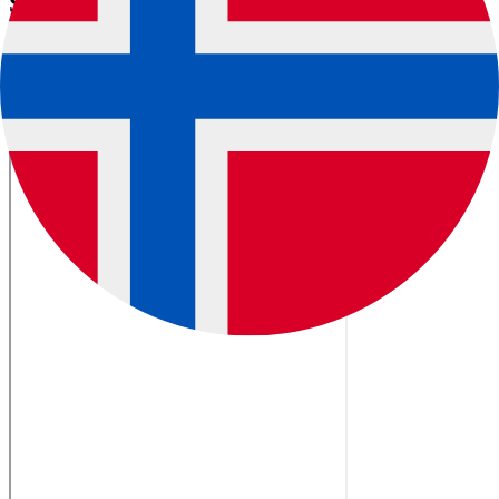
Se hvor enkelt det er å integrere
Nettbutikk
Blocks
App
Blocks
SaaS
Blocks
Crazy Train
Blocks
Nettbutikk
Checkout
Vinbutikk
Verify