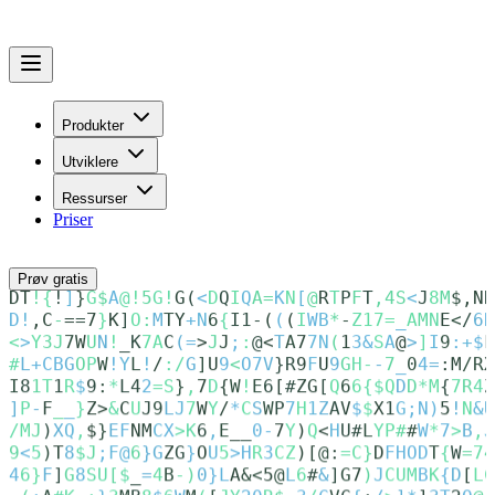
Produkter
Utviklere
Ressurser
Priser
Logg inn
Prøv gratis