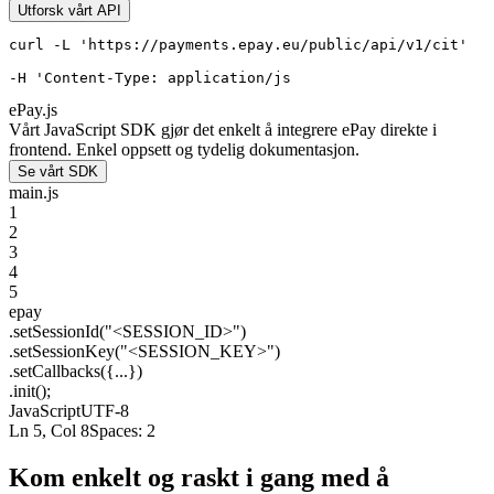
Utforsk vårt API
curl -L 'https://payments.epay.eu/public/api/v1/cit' 

-H 'Content-Type: application/json' 

-H
ePay.js
Vårt JavaScript SDK gjør det enkelt å integrere ePay direkte i
frontend. Enkel oppsett og tydelig dokumentasjon.
Se vårt SDK
main.js
1
2
3
4
5
epay
.
setSessionId
(
"<SESSION_ID>"
)
.
setSessionKey
(
"<SESSION_KEY>"
)
.
setCallbacks
(
{
.
.
.
}
)
.
init
(
)
;
JavaScript
UTF-8
Ln 5, Col 8
Spaces: 2
Kom enkelt og raskt i gang med å