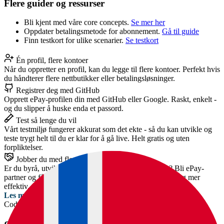
Flere guider og ressurser
Bli kjent med våre core concepts.
Se mer her
Oppdater betalingsmetode for abonnement.
Gå til guide
Finn testkort for ulike scenarier.
Se testkort
Én profil, flere kontoer
Når du oppretter en profil, kan du legge til flere kontoer. Perfekt hvis
du håndterer flere nettbutikker eller betalingsløsninger.
Registrer deg med GitHub
Opprett ePay-profilen din med GitHub eller Google. Raskt, enkelt -
og du slipper å huske enda et passord.
Test så lenge du vil
Vårt testmiljø fungerer akkurat som det ekte - så du kan utvikle og
teste trygt helt til du er klar for å gå live. Helt gratis og uten
forpliktelser.
Jobber du med flere kunder?
Er du byrå, utvikler eller konsulent med flere kunder? Bli ePay-
partner og få provisjon og tilgang til verktøy som gjør deg mer
effektiv.
Les mer om partnerskap
CodePen-demos