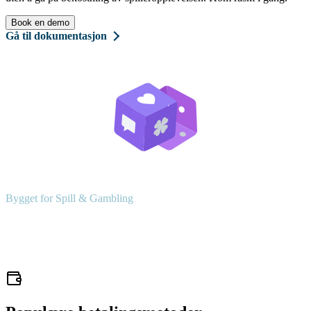
Book en demo
Gå til dokumentasjon
Bygget for Spill & Gambling
Én betalingsplattform som passer for
virksomheten deres - ikke omvendt