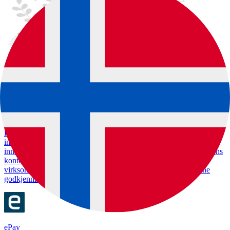
Guide
Hva er en innløser?
For å kunne motta betalinger på nett må du ha en avtale med en
innløser – også kalt en innløsningsavtale. I bunn og grunn er en
innløser en bank som håndterer overføringen av penger fra kundens
konto til din konto. Før det kan skje, må innløseren godkjenne
virksomheten din for å motta betaling med betalingskort. Denne
godkjenningen er din innløsningsavtale.
ePay