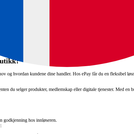
MIT) og er derfor unntatt fra kravet om gjentatt to-faktor-godkjenning.
erstattes med en unik digital nøkkel (token).
om MIT-transaksjoner.
g overholdelse og en friksjonsfri kundeopplevelse – alt sammen uten a
butikk?
hov og hvordan kundene dine handler. Hos ePay får du en fleksibel lø
 enten du selger produkter, medlemskap eller digitale tjenester. Med en 
n godkjenning hos innløseren.
: