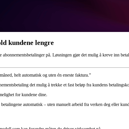
old kundene lengre
e abonnementsbetalinger på. Løsningen gjør det mulig å kreve inn betali
måned, helt automatisk og uten én eneste faktura.”
nementsbetaling det mulig å trekke et fast beløp fra kundens betalingsk
melighet for kundene dine.
r betalingene automatisk – uten manuelt arbeid fra verken deg eller kun
smodell som kan forandre måten du driver virksomhet på.