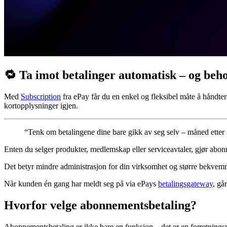
🔁 Ta imot betalinger automatisk – og beh
Med
Subscription
fra ePay får du en enkel og fleksibel måte å håndter
kortopplysninger igjen.
“Tenk om betalingene dine bare gikk av seg selv – måned etter 
Enten du selger produkter, medlemskap eller serviceavtaler, gjør abon
Det betyr mindre administrasjon for din virksomhet og større bekvem
Når kunden én gang har meldt seg på via ePays
betalingsgateway
, gå
Hvorfor velge abonnementsbetaling?
Abonnementsbetaling er ikke bare en funksjon – det er en forretning