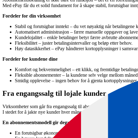
Med ePay får du et solid fundament for å skape stabil, forutsigbar inn
Fordeler for din virksomhet
Stabil og forutsigbar inntekt – du vet nøyaktig når betalingene
Automatisert administrasjon – færre manuelle oppgaver og laver
Kundelojalitet – enkle betalinger betyr færre avbrutte abonneme
Fleksibilitet – juster betalingsintervaller og beløp etter behov.
Høy datasikkerhet – ePay håndterer kortopplysninger i samsva
Fordeler for kundene dine
Komfort og bekvemmelighet – ett klikk, og fremtidige betalinge
Fleksible abonnementer – la kundene selv velge mellom månedlige
Smidig opplevelse – ingen behov for å gjenta kortopplysninger 
Fra engangssalg til lojale kunder
Virksomheter som går fra engangssalg til abonnementsbetaling, opplev
I stedet for å jakte nye kunder hver måned, kan du fokusere på å skape
En abonnementsmodell gir deg:
En forutsigbar økonomi – du kjenner dine månedlige inntekter.