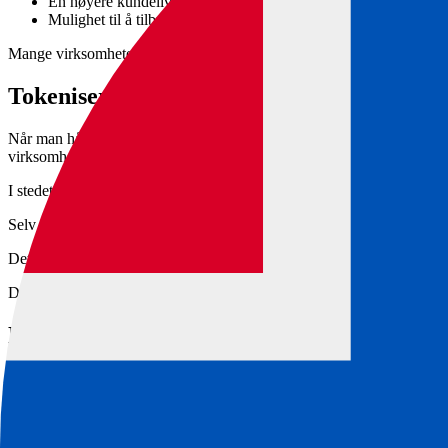
En høyere kundelivstidsverdi (CLV) per kunde.
Mulighet til å tilby personaliserte oppgraderinger og fordeler.
Mange virksomheter opplever høyere kundelojalitet når de bytter til a
Tokenisering – den usynlige sikkerheten b
Når man håndterer gjentakende betalinger, er sikkerhet avgjørende. Her 
virksomhetens system.
I stedet erstattes kortdata med en unik token – en digital nøkkel som 
Selv om tokenen ble oppfanget, kan den ikke brukes til svindel, fordi 
Det beskytter både din virksomhet og kundene dine mot datalekkasjer 
Du kan lese mer om tokenisering og sikker kortlagring hos vår samarbe
Når kundens kort utløper – ingen avbrutte
En av de største utfordringene ved gjentakende betalinger er når kunde
Når et kort fornyes, oppdateres den tilknyttede tokenen i systemet slik
Det betyr: