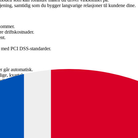
tjening, samtidig som du bygger langvarige relasjoner til kundene dine.
 kommer.
e driftskostnader.
nt.
r med PCI DSS-standarder.
r går automatisk.
, kvartalsvise eller årlige betalinger.
eller godkjenninger.
er ofte merkbart høyere kundelojalitet og mer stabil omsetning.
 verdi for dem du allerede har.