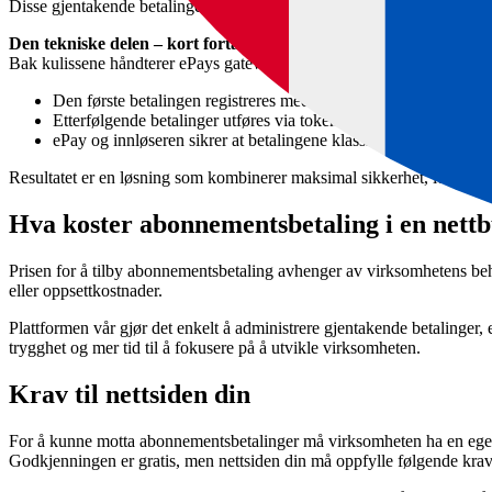
Disse gjentakende betalingene kalles Merchant-Initiated Transactions (
Den tekniske delen – kort fortalt
Bak kulissene håndterer ePays gateway alle PSD2-krav automatisk:
Den første betalingen registreres med full SCA-godkjenning.
Etterfølgende betalinger utføres via tokenisering, hvor kortdata 
ePay og innløseren sikrer at betalingene klassifiseres korrekt s
Resultatet er en løsning som kombinerer maksimal sikkerhet, lovmessi
Hva koster abonnementsbetaling i en nett
Prisen for å tilby abonnementsbetaling avhenger av virksomhetens be
eller oppsettkostnader.
Plattformen vår gjør det enkelt å administrere gjentakende betalinger,
trygghet og mer tid til å fokusere på å utvikle virksomheten.
Krav til nettsiden din
For å kunne motta abonnementsbetalinger må virksomheten ha en ege
Godkjenningen er gratis, men nettsiden din må oppfylle følgende krav