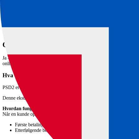
Færre mislykkede betalinger
Mindre kundeservicearbeid
Høyere kundetilfredshet
Kort sagt: du mister ikke kunder bare fordi de får et nytt kort.
Overholder abonnementsbetalinger PSD2
Ja – ePays abonnementsbetaling tilfredsstiller fullt ut både EU’s PSD
onlinebetaling.
Hva betyr PSD2 og SCA?
PSD2 er en EU-lov som skal gjøre onlinebetalinger tryggere. Den kreve
Denne ekstra godkjenningen kalles SCA (Strong Customer Authentica
Hvordan fungerer det i praksis?
Når en kunde oppretter et abonnement via ePay skjer det slik:
Første betaling godkjennes med MitID – akkurat som ved et nor
Etterfølgende betalinger kjøres automatisk fordi det allerede 