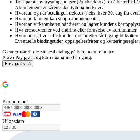
To separate avkrysningsbokser (2x checkbox) for å bekrefte båd
Abonnementsvilkårene skal tydelig beskrive:
Hvordan og når betalingen trekkes (f.eks. hver 30. dag fra avtale
Hvordan kunden kan si opp abonnementet.
Hvordan virksomheten håndterer og lagrer kundens kortopplysn
Hva prosedyren er ved endring eller fornyelse av kortnummer.
Hvordan og hvor ofte kunden mottar eller får tilgang til kvitteri
Eventuelle bindingstider, oppsigelsesfrister og kvitteringsregler
Gjennomfør din første testbetaling på bare noen minutter.
Prøv ePay gratis og kom i gang med én gang.
Prøv gratis nå
Slik kommer du i gang
Kortnummer
Utløpsdato