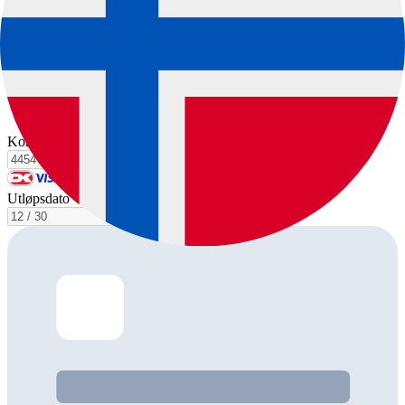
Prøv ePay gratis og kom i gang med én gang.
Prøv gratis nå
Slik kommer du i gang
Kortnummer
Utløpsdato