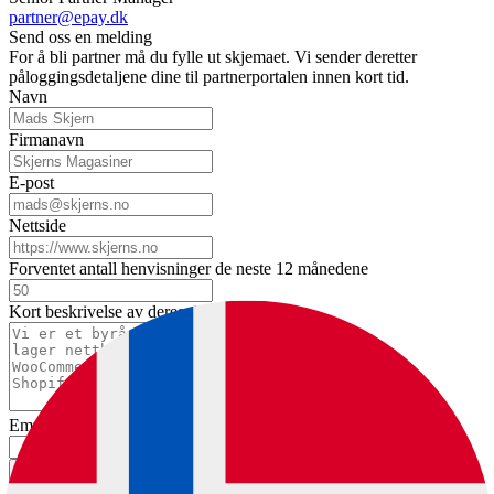
partner@epay.dk
Send oss en melding
For å bli partner må du fylle ut skjemaet. Vi sender deretter
påloggingsdetaljene dine til partnerportalen innen kort tid.
Navn
Firmanavn
E-post
Nettside
Forventet antall henvisninger de neste 12 månedene
Kort beskrivelse av deres tjenester
Emne
Send melding
Gjennomfør din første testbetaling på bare noen minutter.