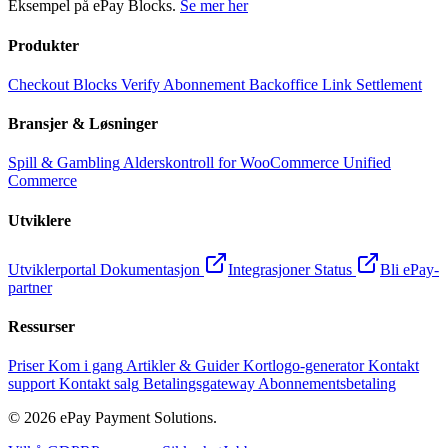
Eksempel på ePay Blocks.
Se mer her
Produkter
Checkout
Blocks
Verify
Abonnement
Backoffice
Link
Settlement
Bransjer & Løsninger
Spill & Gambling
Alderskontroll for WooCommerce
Unified
Commerce
Utviklere
Utviklerportal
Dokumentasjon
Integrasjoner
Status
Bli ePay-
partner
Ressurser
Priser
Kom i gang
Artikler & Guider
Kortlogo-generator
Kontakt
support
Kontakt salg
Betalingsgateway
Abonnementsbetaling
©
2026
ePay Payment Solutions.