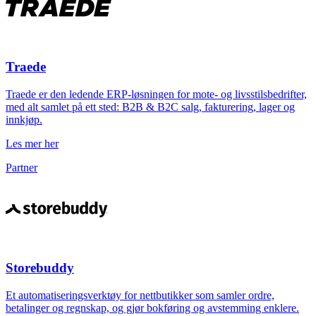
Traede
Traede er den ledende ERP-løsningen for mote- og livsstilsbedrifter,
med alt samlet på ett sted: B2B & B2C salg, fakturering, lager og
innkjøp.
Les mer her
Partner
Storebuddy
Et automatiseringsverktøy for nettbutikker som samler ordre,
betalinger og regnskap, og gjør bokføring og avstemming enklere.