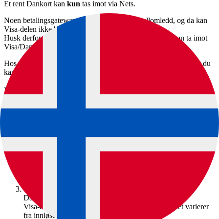
Et rent Dankort kan
kun
tas imot via Nets.
Noen betalingsgatewayer bruker Nets som mellomledd, og da kan
Visa-delen ikke brukes.
Husk derfor å spørre gateway-leverandøren din om du kan ta imot
Visa/Dankort med din løsning dersom du ikke bruker Nets.
Hos ePay har vi direkte tilkoblinger til alle våre innløsere, slik at du
kan ta imot Visa/Dankort på Visa-delen via alle andre enn Nets.
Forskjeller mellom betaling via Dankort og Visa
Pris
Dankort er den billigste betalingsmetoden i Danmark.
Bruk av Visa-delen innebærer høyere gebyrer.
Se Nets’ priser for detaljer.
Dankort-logo
Tar du imot Visa/Dankort gjennom andre enn Nets, kan du
ikke vise Dankort-logoen – fordi det teknisk sett ikke er
Dankort du tar imot.
For enkelte kunder gir logoen ekstra trygghet.
Oppgjørstid
Dankort-betalinger utbetales etter 1–2 bankdager.
Visa-betalinger vanligvis én gang per uke – men det varierer
fra innløser til innløser.