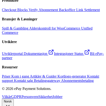
Produkter
Checkout
Blocks
Verify
Abonnement
Backoffice
Link
Settlement
Bransjer & Løsninger
Spill & Gambling
Alderskontroll for WooCommerce
Unified
Commerce
Utviklere
Utviklerportal
Dokumentasjon
Integrasjoner
Status
Bli ePay-
partner
Ressurser
Priser
Kom i gang
Artikler & Guider
Kortlogo-generator
Kontakt
support
Kontakt salg
Betalingsgateway
Abonnementsbetaling
©
2026
ePay Payment Solutions.
Vilkår
GDPR
Personvern
Sikkerhet
Jobber
Norsk