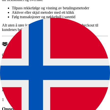
Tilpass rekkefølge og visning av betalingsmetoder
Aktiver eller skjul metoder med ett klikk
Følg transaksjoner og nøkkeltall i sanntid
Alt uten å røre koden - slik at du raskt kan tilpasse checkout til
kundenes behov og forventninger.
🫶 Norsk support - når du trenger det
Glem chatboter og ventetid.
Med ePay får du direkte tilgang til vårt supportteam som kan både
Magento og betaling - klare til å hjelpe når du trenger det.
🚀 Slik kommer du i gang med ePay +
Magento 2
1
Opprett en ePay-konto