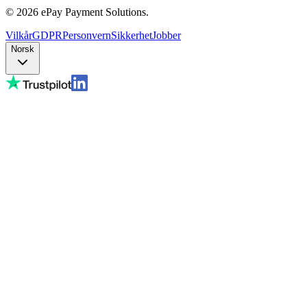
©
2026
ePay Payment Solutions.
Vilkår
GDPR
Personvern
Sikkerhet
Jobber
Norsk