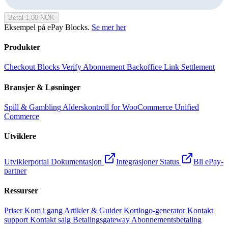
Betal 1,00 NOK
Eksempel på ePay Blocks.
Se mer her
Produkter
Checkout
Blocks
Verify
Abonnement
Backoffice
Link
Settlement
Bransjer & Løsninger
Spill & Gambling
Alderskontroll for WooCommerce
Unified
Commerce
Utviklere
Utviklerportal
Dokumentasjon
Integrasjoner
Status
Bli ePay-
partner
Ressurser
Priser
Kom i gang
Artikler & Guider
Kortlogo-generator
Kontakt
support
Kontakt salg
Betalingsgateway
Abonnementsbetaling