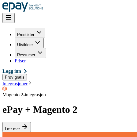
Produkter
Utviklere
Ressurser
Priser
Logg inn
Prøv gratis
Integrasjoner
Magento 2-integrasjon
ePay + Magento 2
Lær mer